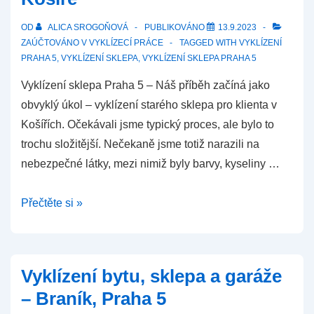
OD
ALICA SROGOŇOVÁ
PUBLIKOVÁNO
13.9.2023
ZAÚČTOVÁNO V
VYKLÍZECÍ PRÁCE
TAGGED WITH
VYKLÍZENÍ
PRAHA 5
,
VYKLÍZENÍ SKLEPA
,
VYKLÍZENÍ SKLEPA PRAHA 5
Vyklízení sklepa Praha 5 – Náš příběh začíná jako
obvyklý úkol – vyklízení starého sklepa pro klienta v
Košířích. Očekávali jsme typický proces, ale bylo to
trochu složitější. Nečekaně jsme totiž narazili na
nebezpečné látky, mezi nimiž byly barvy, kyseliny …
Vyklízení
Přečtěte si »
sklepa
Praha
5
Vyklízení bytu, sklepa a garáže
–
– Braník, Praha 5
Košíře