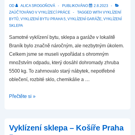
OD
ALICA SROGOŇOVÁ
PUBLIKOVÁNO
2.8.2023
ZAÚČTOVÁNO V
VYKLÍZECÍ PRÁCE
TAGGED WITH
VYKLÍZENÍ
BYTŮ
,
VYKLIZENÍ BYTU PRAHA 5
,
VYKLÍZENÍ GARÁŽE
,
VYKLÍZENÍ
SKLEPA
Samotné vyklízení bytu, sklepa a garáže v lokalitě
Braník bylo značně náročným, ale nezbytným úkolem.
Celkem jsme se museli vypořádat s ohromným
množstvím odpadu, který dosáhl dohromady zhruba
5500 kg. To zahrnovalo starý nábytek, nepotřebné
oblečení, rozbité sklo, chemikálie a …
Vyklízení
Přečtěte si »
bytu,
sklepa
a
Vyklízení sklepa – Košíře Praha
garáže