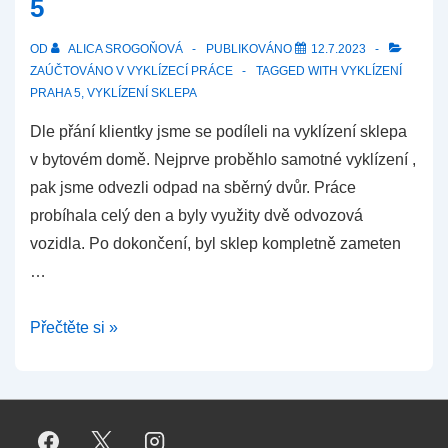
5
–
Braník,
OD
ALICA SROGOŇOVÁ
PUBLIKOVÁNO
12.7.2023
Praha
ZAÚČTOVÁNO V
VYKLÍZECÍ PRÁCE
TAGGED WITH
VYKLÍZENÍ
5
PRAHA 5
,
VYKLÍZENÍ SKLEPA
Dle přání klientky jsme se podíleli na vyklízení sklepa
v bytovém domě. Nejprve proběhlo samotné vyklízení ,
pak jsme odvezli odpad na sběrný dvůr. Práce
probíhala celý den a byly využity dvě odvozová
vozidla. Po dokončení, byl sklep kompletně zameten
…
Vyklízení
Přečtěte si »
sklepa
–
Košíře
Praha