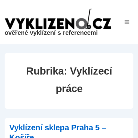
&dr;
Přeskočit
na
ME
hlavní
ověřené vyklízení s referencemi
obsah
Rubrika:
Vyklízecí
práce
Vyklízení sklepa Praha 5 –
Košíře