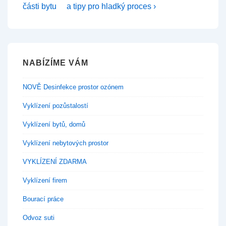
příspěvek
příspěvek
pro
části bytu
a tipy pro hladký proces ›
je
je
příspěvek
NABÍZÍME VÁM
NOVĚ Desinfekce prostor ozónem
Vyklízení pozůstalostí
Vyklízení bytů, domů
Vyklízení nebytových prostor
VYKLÍZENÍ ZDARMA
Vyklízení firem
Bourací práce
Odvoz suti