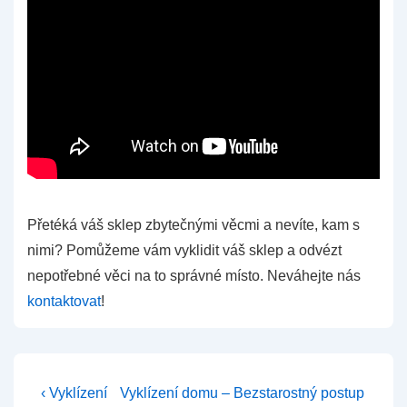
Přetéká váš sklep zbytečnými věcmi a nevíte, kam s
nimi? Pomůžeme vám vyklidit váš sklep a odvézt
nepotřebné věci na to správné místo. Neváhejte nás
kontaktovat
!
Navigace
Předchozí
Další
‹ Vyklízení
Vyklízení domu – Bezstarostný postup