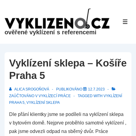
&dr;
Přeskočit
na
ME
hlavní
ověřené vyklízení s referencemi
obsah
Vyklízení sklepa – Košíře
Praha 5
ALICA SROGOŇOVÁ
PUBLIKOVÁNO
12.7.2023
ZAÚČTOVÁNO V
VYKLÍZECÍ PRÁCE
TAGGED WITH
VYKLÍZENÍ
PRAHA 5
,
VYKLÍZENÍ SKLEPA
Dle přání klientky jsme se podíleli na vyklízení sklepa
v bytovém domě. Nejprve proběhlo samotné vyklízení ,
pak jsme odvezli odpad na sběrný dvůr. Práce