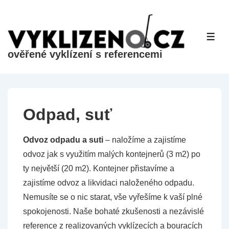
&dr;
Přeskočit
na
ME
hlavní
ověřené vyklízení s referencemi
obsah
Odpad, suť
Odvoz odpadu a suti
– naložíme a zajistíme
odvoz jak s využitím malých kontejnerů (3 m2) po
ty největší (20 m2). Kontejner přistavíme a
zajistíme odvoz a likvidaci naloženého odpadu.
Nemusíte se o nic starat, vše vyřešíme k vaší plné
spokojenosti. Naše bohaté zkušenosti a nezávislé
reference z realizovaných vyklízecích a bouracích