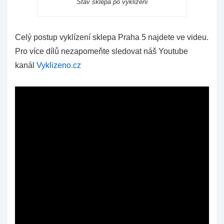
Stav sklepa po vyklizení
Celý postup vyklízení sklepa Praha 5 najdete ve videu.
Pro více dílů nezapomeňte sledovat náš Youtube
kanál
Vyklizeno.cz