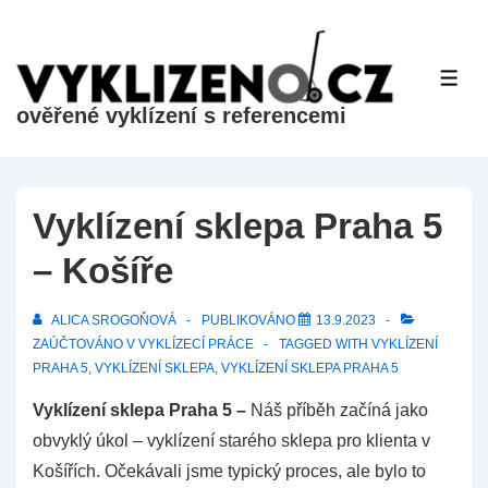
&dr;
Přeskočit
na
ME
hlavní
ověřené vyklízení s referencemi
obsah
Vyklízení sklepa Praha 5
– Košíře
ALICA SROGOŇOVÁ
PUBLIKOVÁNO
13.9.2023
ZAÚČTOVÁNO V
VYKLÍZECÍ PRÁCE
TAGGED WITH
VYKLÍZENÍ
PRAHA 5
,
VYKLÍZENÍ SKLEPA
,
VYKLÍZENÍ SKLEPA PRAHA 5
Vyklízení sklepa Praha 5 –
Náš příběh začíná jako
obvyklý úkol – vyklízení starého sklepa pro klienta v
Košířích. Očekávali jsme typický proces, ale bylo to