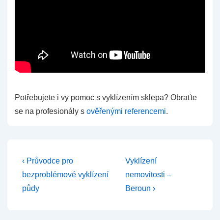
Potřebujete i vy pomoc s vyklízením
sklepa?
Obraťte
se na profesionály s
ověřenými referencemi
.
Navigace
Předchozí
Další
‹ Průvodce pro
Vyklízení
příspěvek
příspěvek
pro
bezproblémové vyklízení
nemovitosti –
je
je
půdy
Beroun ›
příspěvek