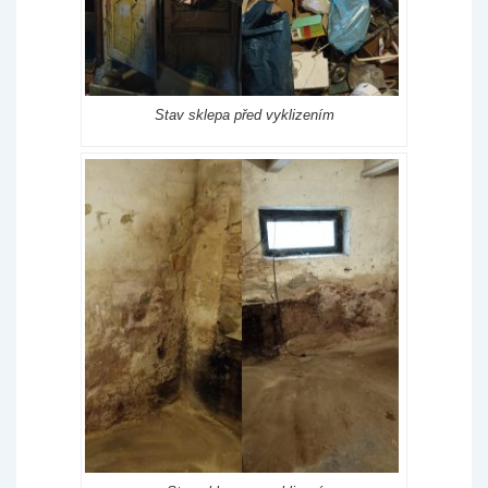
Stav sklepa před vyklizením