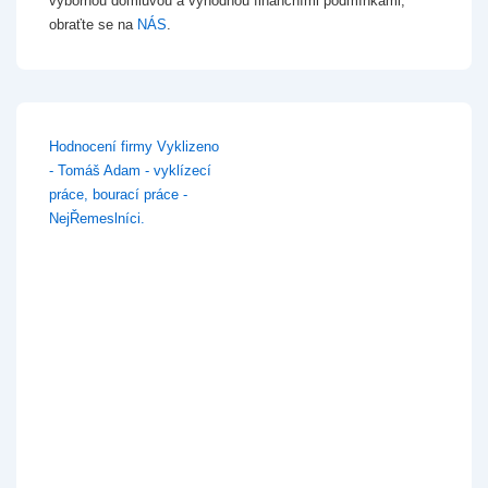
výbornou domluvou a výhodnou finančními podmínkami,
obraťte se na
NÁS
.
Hodnocení firmy Vyklizeno
- Tomáš Adam - vyklízecí
práce, bourací práce -
NejŘemeslníci.