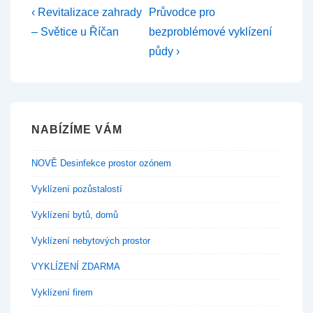
Navigace
Předchozí
Další
‹ Revitalizace zahrady
Průvodce pro
příspěvek
příspěvek
pro
– Světice u Říčan
bezproblémové vyklízení
je
je
půdy ›
příspěvek
NABÍZÍME VÁM
NOVĚ Desinfekce prostor ozónem
Vyklízení pozůstalostí
Vyklízení bytů, domů
Vyklízení nebytových prostor
VYKLÍZENÍ ZDARMA
Vyklízení firem