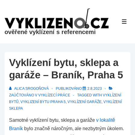
&dr;
Přeskočit
na
ME
hlavní
ověřené vyklízení s referencemi
obsah
Vyklízení bytu, sklepa a
garáže – Braník, Praha 5
ALICA SROGOŇOVÁ
PUBLIKOVÁNO
2.8.2023
ZAÚČTOVÁNO V
VYKLÍZECÍ PRÁCE
TAGGED WITH
VYKLÍZENÍ
BYTŮ
,
VYKLIZENÍ BYTU PRAHA 5
,
VYKLÍZENÍ GARÁŽE
,
VYKLÍZENÍ
SKLEPA
Samotné vyklízení bytu, sklepa a garáže
v lokalitě
Braník
bylo značně náročným, ale nezbytným úkolem.