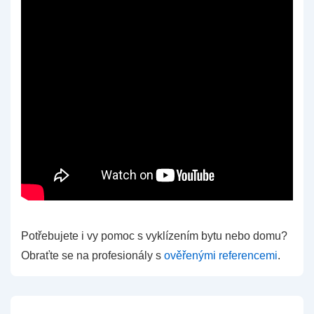
Potřebujete i vy pomoc s vyklízením bytu nebo domu?
Obraťte se na profesionály s
ověřenými referencemi
.