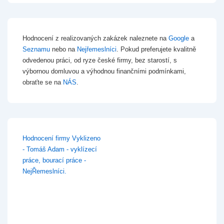
Hodnocení z realizovaných zakázek naleznete na
Google
a
Seznamu
nebo na
Nejřemeslníci
. Pokud preferujete kvalitně
odvedenou práci, od ryze české firmy, bez starostí, s
výbornou domluvou a výhodnou finančními podmínkami,
obraťte se na
NÁS
.
Hodnocení firmy Vyklizeno
- Tomáš Adam - vyklízecí
práce, bourací práce -
NejŘemeslníci.