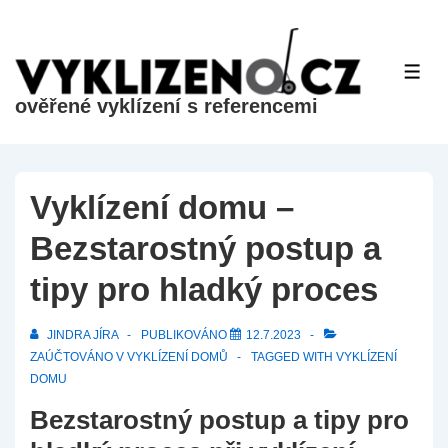
&dr;
Přeskočit
na
ME
hlavní
ověřené vyklízení s referencemi
obsah
Vyklízení domu –
Bezstarostný postup a
tipy pro hladký proces
JINDRA JÍRA
PUBLIKOVÁNO
12.7.2023
ZAÚČTOVÁNO V
VYKLÍZENÍ DOMŮ
TAGGED WITH
VYKLÍZENÍ
DOMU
Bezstarostný postup a tipy pro