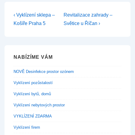
Navigace
Předchozí
Další
‹ Vyklízení sklepa –
Revitalizace zahrady –
příspěvek
příspěvek
pro
Košíře Praha 5
Světice u Říčan ›
je
je
příspěvek
NABÍZÍME VÁM
NOVĚ Desinfekce prostor ozónem
Vyklízení pozůstalostí
Vyklízení bytů, domů
Vyklízení nebytových prostor
VYKLÍZENÍ ZDARMA
Vyklízení firem