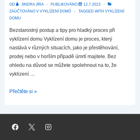
OD
JINDRA JÍRA
PUBLIKOVÁNO
12.7.2023
ZAÚČTOVÁNO V
VYKLÍZENÍ DOMŮ
TAGGED WITH
VYKLÍZENÍ
DOMU
Bezstarostný postup a tipy pro hladký proces při
vyklízení domu Vyklízení domu je proces, který
nastává v různých situacích, jako je přestěhování,
prodej nebo v horším případě úmrtí majitele. Bez
ohledu na důvod se můžete spolehnout na to, že
vyklizení …
Vyklízení
Přečtěte si »
domu
–
Bezstarostný
postup
a