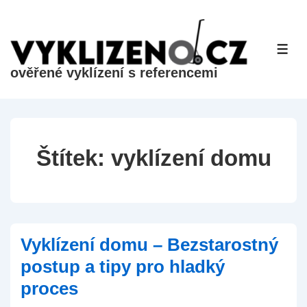
&dr;
Přeskočit
na
ME
hlavní
ověřené vyklízení s referencemi
obsah
Štítek:
vyklízení domu
Vyklízení domu – Bezstarostný
postup a tipy pro hladký
proces