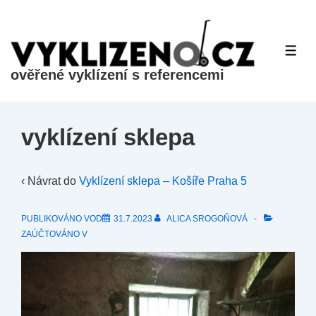
&dr;
Přeskočit
na
ME
hlavní
ověřené vyklízení s referencemi
obsah
vyklízení sklepa
‹ Návrat do
Vyklízení sklepa – Košíře Praha 5
PUBLIKOVÁNO VOD
31.7.2023
ALICA SROGOŇOVÁ
ZAÚČTOVÁNO V