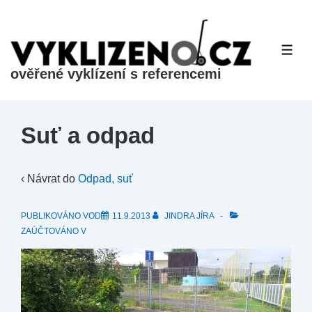
&dr;
Přeskočit
na
ME
hlavní
ověřené vyklízení s referencemi
obsah
Suť a odpad
‹ Návrat do
Odpad, suť
PUBLIKOVÁNO VOD
11.9.2013
JINDRA JÍRA
ZAÚČTOVÁNO V