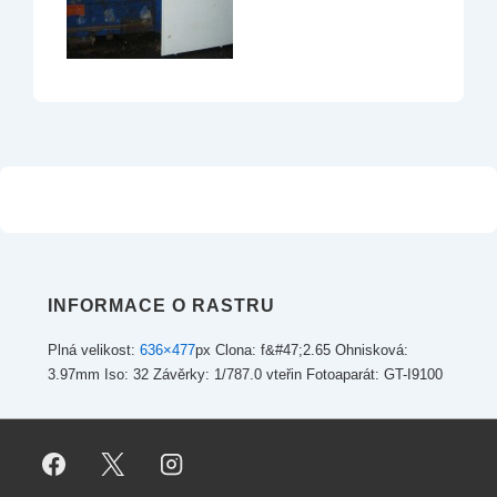
INFORMACE O RASTRU
Plná velikost:
636×477
px
Clona: f&#47;2.65
Ohnisková:
3.97mm
Iso: 32
Závěrky: 1/787.0 vteřin
Fotoaparát: GT-I9100