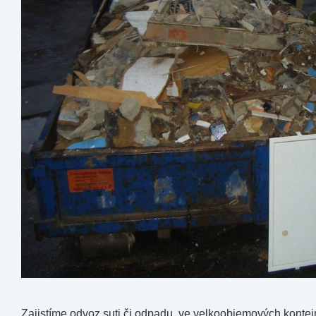
Zajistíme odvoz suti či odpadu, ve velkoobjemových konte