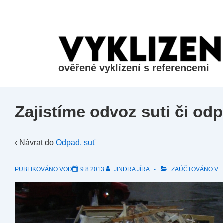
&dr;
Přeskočit
na
hlavní
obsah
ověřené vyklízení s referencemi
Zajistíme odvoz suti či od
‹ Návrat do
Odpad, suť
PUBLIKOVÁNO VOD
9.8.2013
JINDRA JÍRA
ZAÚČTOVÁNO V