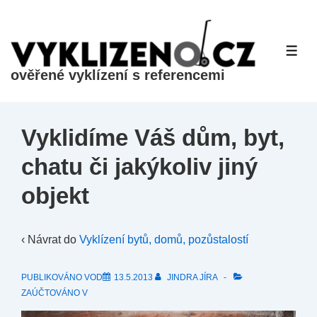
&dr;
Přeskočit
na
ME
hlavní
ověřené vyklízení s referencemi
obsah
Vyklidíme Váš dům, byt,
chatu či jakýkoliv jiný
objekt
‹ Návrat do
Vyklízení bytů, domů, pozůstalostí
PUBLIKOVÁNO VOD
13.5.2013
JINDRA JÍRA
ZAÚČTOVÁNO V