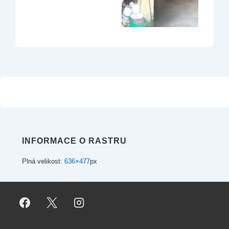
INFORMACE O RASTRU
Plná velikost:
636×477
px