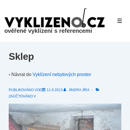
&dr;
Přeskočit
na
ME
hlavní
ověřené vyklízení s referencemi
obsah
Sklep
‹ Návrat do
Vyklízení nebytových prostor
PUBLIKOVÁNO VOD
11.9.2013
JINDRA JÍRA
ZAÚČTOVÁNO V