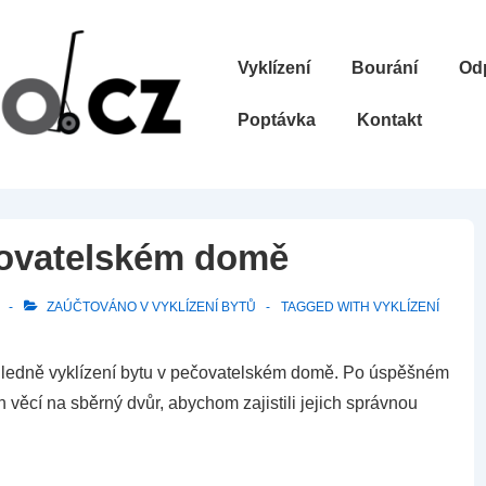
Hlavní
Vyklízení
Bourání
Od
navigace
Poptávka
Kontakt
čovatelském domě
ZAÚČTOVÁNO V
VYKLÍZENÍ BYTŮ
TAGGED WITH
VYKLÍZENÍ
hledně vyklízení bytu v pečovatelském domě.
Po úspěšném
 věcí na sběrný dvůr, abychom zajistili jejich správnou