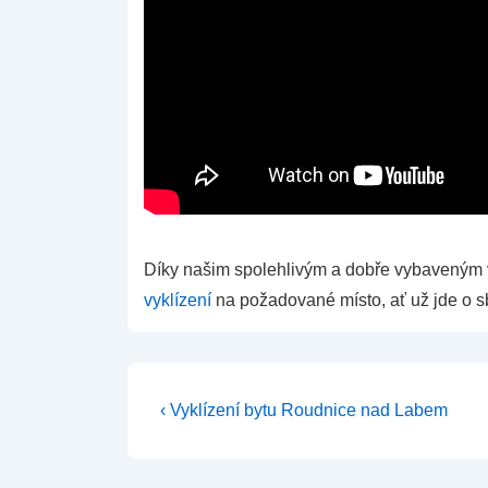
Díky našim spolehlivým a dobře vybaveným v
vyklízení
na požadované místo, ať už jde o s
Navigace
Předchozí
‹ Vyklízení bytu Roudnice nad Labem
příspěvek
pro
je
příspěvek