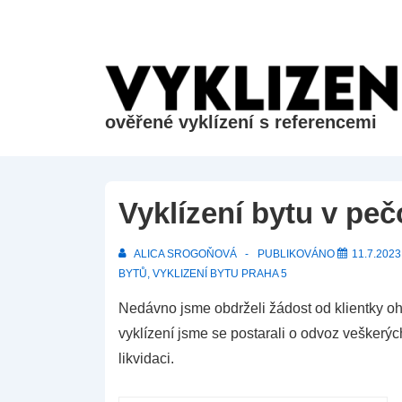
&dr;
Přeskočit
na
hlavní
obsah
ověřené vyklízení s referencemi
Vyklízení bytu v pe
ALICA SROGOŇOVÁ
PUBLIKOVÁNO
11.7.2023
BYTŮ
,
VYKLIZENÍ BYTU PRAHA 5
Nedávno jsme obdrželi žádost od klientky o
vyklízení jsme se postarali o odvoz veškerých
likvidaci.