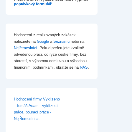
poptávkový formulář
.
Hodnocení z realizovaných zakázek
naleznete na
Google
a
Seznamu
nebo na
Nejřemeslníci
. Pokud preferujete kvalitně
odvedenou práci, od ryze české firmy, bez
starostí, s výbornou domluvou a výhodnou
finančními podmínkami, obraťte se na
NÁS
.
Hodnocení firmy Vyklizeno
- Tomáš Adam - vyklízecí
práce, bourací práce -
NejŘemeslníci.