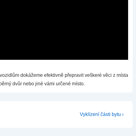
ozidlům dokážeme efektivně přepravit veškeré věci z místa
běrný dvůr nebo jiné vámi určené místo.
Další
Vyklízení části bytu ›
příspěvek
je