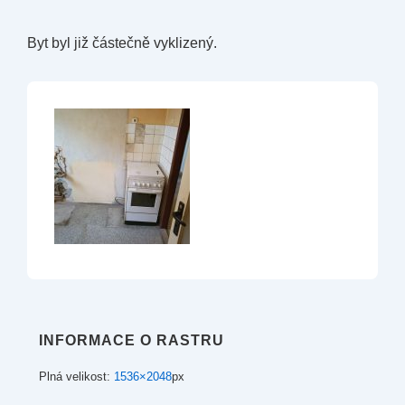
Byt byl již částečně vyklizený.
INFORMACE O RASTRU
Plná velikost:
1536×2048
px