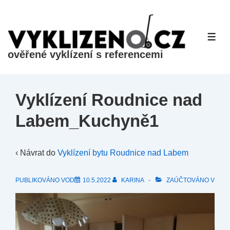
&dr;
Přeskočit
na
ME
hlavní
ověřené vyklízení s referencemi
obsah
Vyklízení Roudnice nad
Labem_Kuchyně1
‹ Návrat do
Vyklízení bytu Roudnice nad Labem
PUBLIKOVÁNO VOD
10.5.2022
KARINA
ZAÚČTOVÁNO V