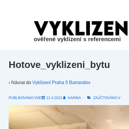
&dr;
Přeskočit
na
hlavní
obsah
ověřené vyklízení s referencemi
Hotove_vyklizeni_bytu
‹ Návrat do
Vyklízení Praha 5 Barrandov
PUBLIKOVÁNO VOD
12.4.2022
KARINA
ZAÚČTOVÁNO V