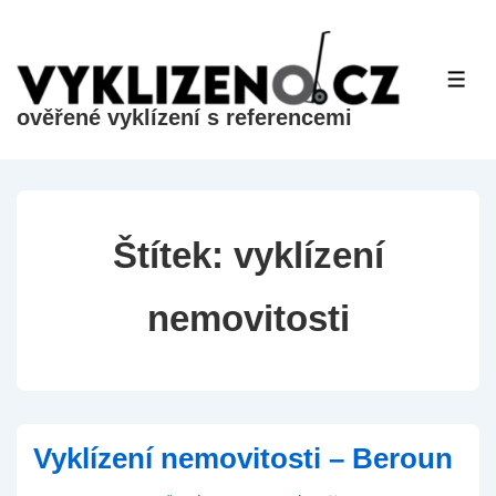
&dr;
Přeskočit
na
ME
hlavní
ověřené vyklízení s referencemi
obsah
Štítek:
vyklízení
nemovitosti
Vyklízení nemovitosti – Beroun