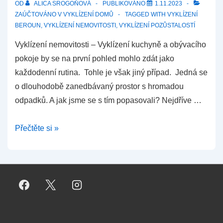
OD
ALICA SROGOŇOVÁ
PUBLIKOVÁNO
1.11.2023
ZAÚČTOVÁNO V
VYKLÍZENÍ DOMŮ
TAGGED WITH
VYKLÍZENÍ
BEROUN
,
VYKLÍZENÍ NEMOVITOSTI
,
VYKLÍZENÍ POZŮSTALOSTÍ
Vyklízení nemovitosti – Vyklízení kuchyně a obývacího
pokoje by se na první pohled mohlo zdát jako
každodenní rutina. Tohle je však jiný případ. Jedná se
o dlouhodobě zanedbávaný prostor s hromadou
odpadků. A jak jsme se s tím popasovali? Nejdříve …
Vyklízení
Přečtěte si »
nemovitosti
–
Beroun