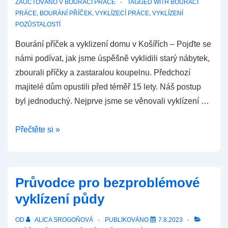
ZAÚČTOVÁNO V
BOURACÍ PRÁCE
TAGGED WITH
BOURACÍ
PRÁCE
,
BOURÁNÍ PŘÍČEK
,
VYKLÍZECÍ PRÁCE
,
VYKLÍZENÍ
POZŮSTALOSTÍ
Bourání příček a vyklizení domu v Košířích – Pojďte se
námi podívat, jak jsme úspěšně vyklidili starý nábytek,
zbourali příčky a zastaralou koupelnu. Předchozí
majitelé dům opustili před téměř 15 lety. Náš postup
byl jednoduchý. Nejprve jsme se věnovali vyklízení …
Bourání
Přečtěte si »
příček
a
vyklizení
Průvodce pro bezproblémové
domu
vyklízení půdy
–
Košíře
OD
ALICA SROGOŇOVÁ
PUBLIKOVÁNO
7.8.2023