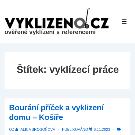
&dr;
Přeskočit
na
ME
hlavní
ověřené vyklízení s referencemi
obsah
Štítek:
vyklízecí práce
Bourání příček a vyklizení
domu – Košíře
OD
ALICA SROGOŇOVÁ
PUBLIKOVÁNO
6.11.2023