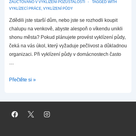
ZAÚČTOVÁNO V
VYKLÍZENÍ POZŮSTALOSTÍ
TAGGED WITH
VYKLÍZECÍ PRÁCE
,
VYKLÍZENÍ PŮDY
Zdědili jste starší dům, nebo jste se rozhodli koupit
chalupu na venkově, abyste alespoň o víkendu unikli
shonu města? Pokud plánujete provést vyklízení půdy,
čeká na vás úkol, který vyžaduje pečlivost a důkladnou
organizaci. Při vyklízení půdy v domácnostech často
…
Průvodce
Přečtěte si »
pro
bezproblémové
vyklízení
půdy