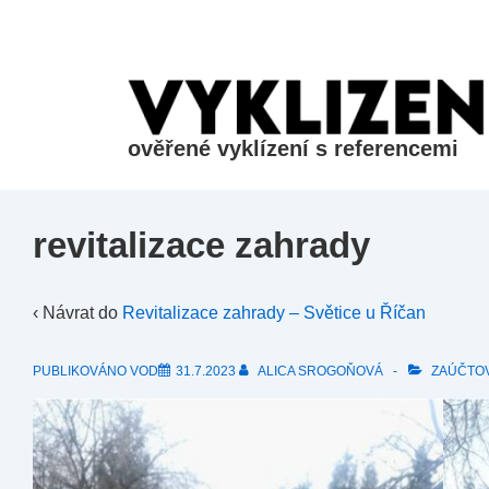
&dr;
Přeskočit
na
hlavní
obsah
ověřené vyklízení s referencemi
revitalizace zahrady
‹ Návrat do
Revitalizace zahrady – Světice u Říčan
PUBLIKOVÁNO VOD
31.7.2023
ALICA SROGOŇOVÁ
ZAÚČTO