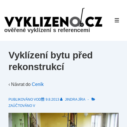
&dr;
Přeskočit
na
ME
hlavní
ověřené vyklízení s referencemi
obsah
Vyklízení bytu před
rekonstrukcí
‹ Návrat do
Ceník
PUBLIKOVÁNO VOD
9.8.2013
JINDRA JÍRA
ZAÚČTOVÁNO V