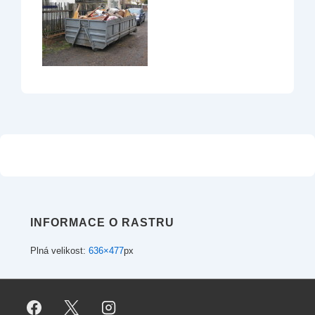
INFORMACE O RASTRU
Plná velikost:
636×477
px