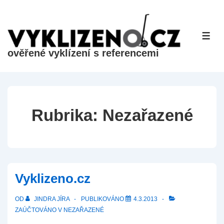
&dr;
Přeskočit
na
ME
hlavní
ověřené vyklízení s referencemi
obsah
Rubrika:
Nezařazené
Vyklizeno.cz
OD
JINDRA JÍRA
PUBLIKOVÁNO
4.3.2013
ZAÚČTOVÁNO V
NEZAŘAZENÉ