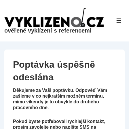
&dr;
Přeskočit
na
ME
hlavní
ověřené vyklízení s referencemi
obsah
Poptávka úspěšně
odeslána
Děkujeme za Vaši poptávku. Odpověď Vám
zašleme v co nejkratším možném termínu,
mimo víkendy je to obvykle do druhého
pracovního dne.
Pokud byste potřebovali rychlejší kontakt,
prosím zavolejte nebo napište SMS na