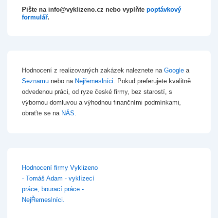
Pište na info@vyklizeno.cz nebo vyplňte
poptávkový
formulář
.
Hodnocení z realizovaných zakázek naleznete na
Google
a
Seznamu
nebo na
Nejřemeslníci
. Pokud preferujete kvalitně
odvedenou práci, od ryze české firmy, bez starostí, s
výbornou domluvou a výhodnou finančními podmínkami,
obraťte se na
NÁS
.
Hodnocení firmy Vyklizeno
- Tomáš Adam - vyklízecí
práce, bourací práce -
NejŘemeslníci.